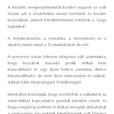
A kezdeti megbeszélésektől kezdve nagyon jó volt
érezni azt a részletekbe menő törődést és kreatív
hozzáállást, amivel feledhetetlenné tettétek a “nagy
napunkat”.
A helykiválasztás, a tematika, a berendezés és a
díszítés mind-mind a Ti munkátokat dicséri.
A szervezés során teljesen világossá vált számunkra,
hogy hozzátok hasonló profik nélkül nem
bonyolítható le egy ilyen fontos esemény, illetve
lebonyolítható, de nem ilyen színvonalon és sokkal-
sokkal több idegességgel, feszültséggel.
Ismételten köszönjük, hogy levettétek a vállunkról az
esküvőnkkel kapcsolatos gondok jelentős részét, és
hogy rengeteg szellemi és fizikai energiát áldoztatok
a szervezésre, így nekünk lehetőségünk volt tényleg